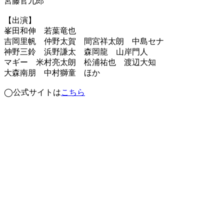
宮藤官九郎
【出演】
峯田和伸 若葉⻯也
吉岡里帆 仲野太賀 間宮祥太朗 中島セナ
神野三鈴 浜野謙太 森岡龍 山岸門人
マギー 米村亮太朗 松浦祐也 渡辺大知
大森南朋 中村獅童 ほか
◯公式サイトは
こちら