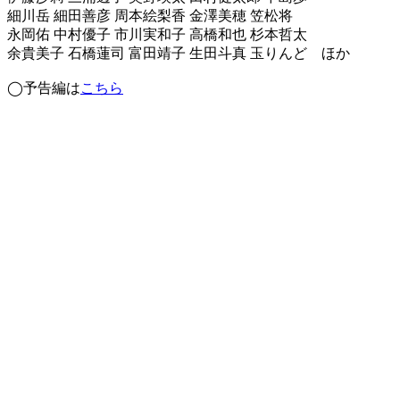
細川岳 細田善彦 周本絵梨香 金澤美穂 笠松将
永岡佑 中村優子 市川実和子 高橋和也 杉本哲太
余貴美子 石橋蓮司 富田靖子 生田斗真 玉りんど ほか
◯予告編は
こちら