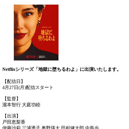
Netflixシリーズ「地獄に堕ちるわよ」に出演いたします。
【配信日】
4月27日(月)配信スタート
【監督】
瀧本智行 大庭功睦
【出演】
戸田恵梨香
伊藤沙莉 三浦透子 奥野瑛太 田村健太郎 中島歩