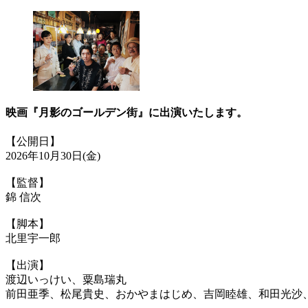
映画『月影のゴールデン街』に出演いたします。
【公開日】
2026年10月30日(金)
【監督】
錦 信次
【脚本】
北里宇一郎
【出演】
渡辺いっけい、粟島瑞丸
前田亜季、松尾貴史、おかやまはじめ、吉岡睦雄、和田光沙、