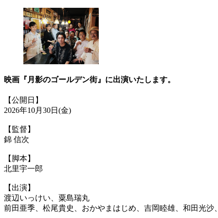
映画『月影のゴールデン街』に出演いたします。
【公開日】
2026年10月30日(金)
【監督】
錦 信次
【脚本】
北里宇一郎
【出演】
渡辺いっけい、粟島瑞丸
前田亜季、松尾貴史、おかやまはじめ、吉岡睦雄、和田光沙、