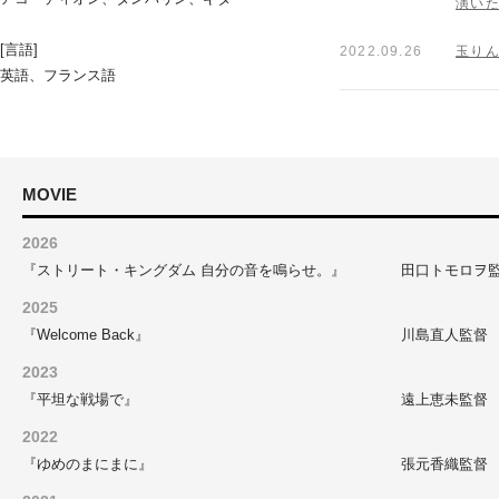
演い
[言語]
2022.09.26
玉りん
英語、フランス語
MOVIE
2026
『ストリート・キングダム 自分の音を鳴らせ。』
田口トモロヲ
2025
『Welcome Back』
川島直人監督
2023
『平坦な戦場で』
遠上恵未監督
2022
『ゆめのまにまに』
張元香織監督