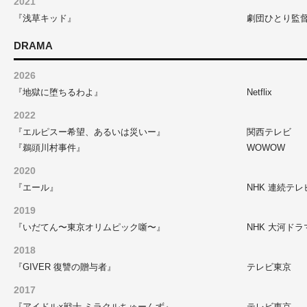
2021
『浅草キッド』
劇団ひとり監
DRAMA
2026
『地獄に堕ちるわよ』
Netflix
2022
『エルピスー希望、あるいは災いー』
関西テレビ
『鵜頭川村事件』
WOWOW
2020
『エール』
NHK 連続テ
2019
『いだてん〜東京オリムピック噺〜』
NHK 大河ドラ
2018
『GIVER 復讐の贈与者』
テレビ東京
2017
『アイドル×戦士 ミラクルちゅーんず』
テレビ東京