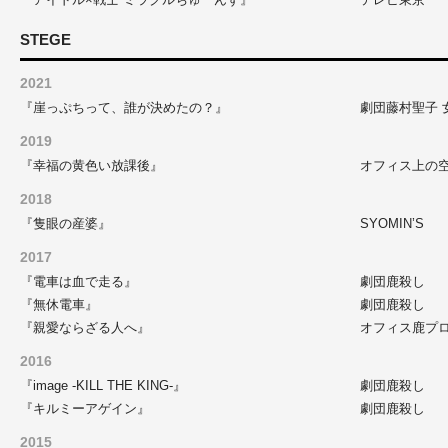
STEGE
2021
『崖っぷちって、誰が決めたの？』
劇団藤村聖子 
2019
『幸福の黄色い放課後』
オフィス上の
2018
『隻眼の産婆』
SYOMIN’S
2017
『電車は血で走る』
劇団鹿殺し
『無休電車』
劇団鹿殺し
『親愛ならざる人へ』
オフィス鹿プ
2016
『image -KILL THE KING-』
劇団鹿殺し
『キルミーアゲイン』
劇団鹿殺し
2015