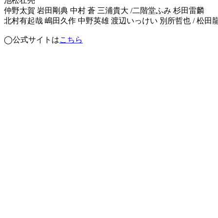
池松壮亮
仲野太賀 岩田剛典 中村 蒼 三浦貴大 /二階堂ふみ 杉田雷麟
北村有起哉 嶋田久作 中野英雄 渡辺いっけい 別所哲也 / 松田龍
◯公式サイトは
こちら